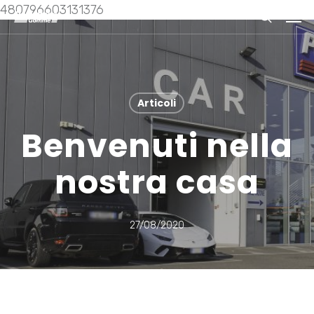
Skip
Men
480796603131376
to
search
main
content
Articoli
Benvenuti nella
nostra casa
27/08/2020