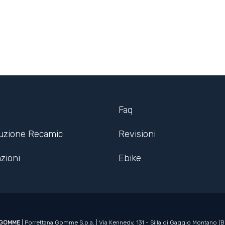
Faq
ruzione Recamic
Revisioni
zioni
Ebike
 GOMME
| Porrettana Gomme S.p.a. | Via Kennedy, 131 - Silla di Gaggio Montano (