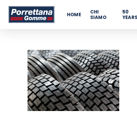
Skip
480796603131376
CHI
50
to
HOME
SIAMO
YEAR
main
content