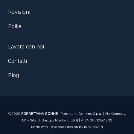
Revisioni
Ebike
Lavora con noi
Contatti
Blog
©2020
PORRETTANA GOMME
| Porrettana Gomme S.p.a. | Via Kennedy,
131 - Silla di Gaggio Montano (BO) | P.IVA 00510561202
Made with Love and Passion by
INNOBRAIN