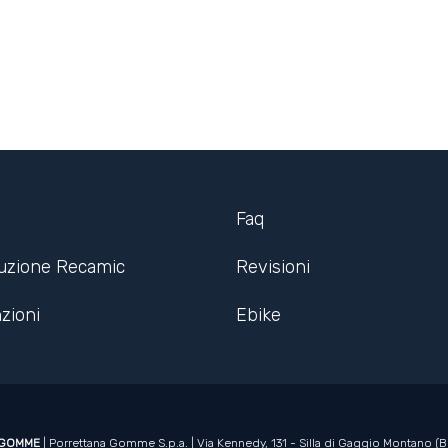
Faq
ruzione Recamic
Revisioni
zioni
Ebike
 GOMME
| Porrettana Gomme S.p.a. | Via Kennedy, 131 - Silla di Gaggio Montano (