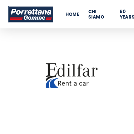
Skip
480796603131376
CHI
50
to
HOME
SIAMO
YEAR
main
content