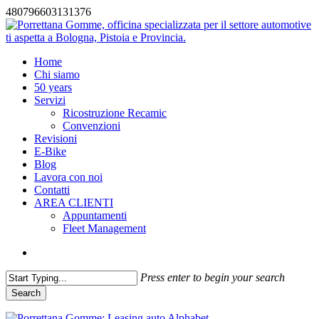
480796603131376
Skip
to
main
search
Menu
Home
content
Chi siamo
50 years
Servizi
Ricostruzione Recamic
Convenzioni
Revisioni
E-Bike
Blog
Lavora con noi
Contatti
AREA CLIENTI
Appuntamenti
Fleet Management
search
Press enter to begin your search
Search
Close
Search