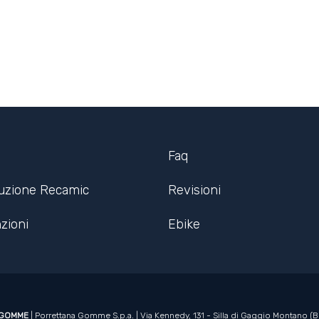
Faq
ruzione Recamic
Revisioni
zioni
Ebike
 GOMME
| Porrettana Gomme S.p.a. | Via Kennedy, 131 - Silla di Gaggio Montano (