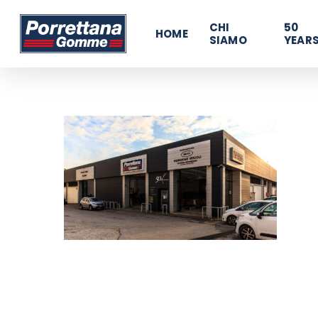
Skip
480796603131376
CHI
50
to
HOME
SIAMO
YEAR
main
content